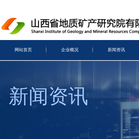
网站首页
企业概况
新闻资讯
新闻资讯