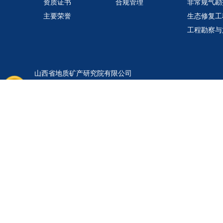
资质证书
合规管理
非常规气勘
主要荣誉
生态修复工
工程勘察与
山西省地质矿产研究院有限公司
地址：
太原市青年路东陵里巷2号
电话：0351-4128707（党政综合部） 4116638（收样室）
传真：0351-4128707