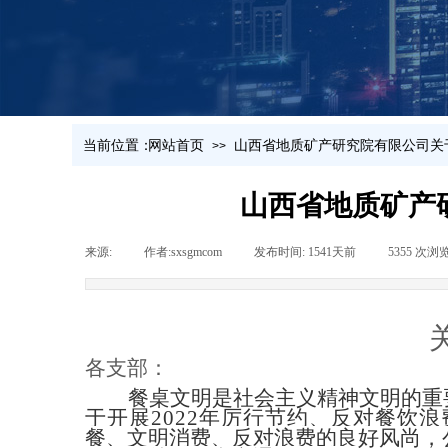
当前位置：
网站首页
山西省地质矿产研究院有限公司关
>>
山西省地质矿产
来源:
|
作者:
sxsgmcom
|
发布时间:
1541天前
|
5355
次浏
各支部：
餐桌文明是社会主义精神文明的重
于开展2022年厉行节约、反对餐饮
餐、文明消费、反对浪费的良好风尚，公